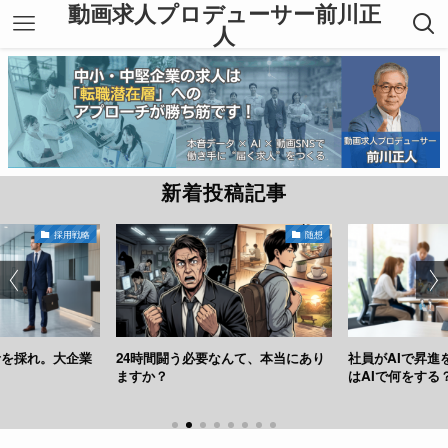
動画求人プロデューサー前川正
人
新着投稿記事
採用戦略
随想
者を採れ。大企業
24時間闘う必要なんて、本当にあり
社員がAIで昇進
ますか？
はAIで何をする