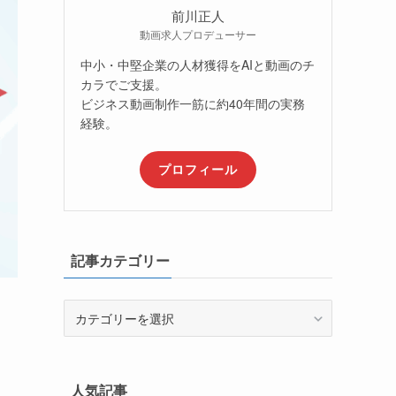
前川正人
動画求人プロデューサー
中小・中堅企業の人材獲得をAIと動画のチ
カラでご支援。
ビジネス動画制作一筋に約40年間の実務
経験。
プロフィール
記事カテゴリー
記
事
カ
テ
ゴ
人気記事