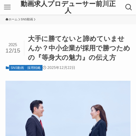
動画求人プロデューサー前川正
人
ホーム
SNS動画
大手に勝てないと諦めていませ
2025
んか？中小企業が採用で勝つため
12/15
の『等身大の魅力』の伝え方
2025年12月22日
SNS動画
採用戦略