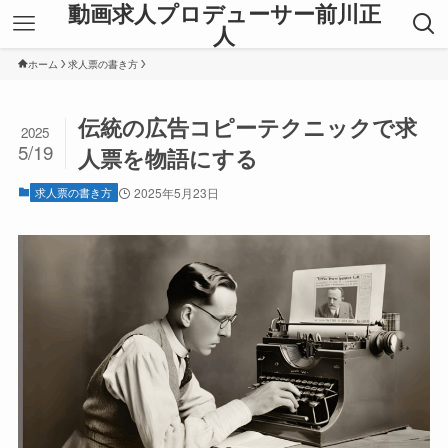
動画求人プロデューサー前川正
人
ホーム
求人票の書き方
伝統の広告コピーテクニックで求
2025
5/19
人票を物語にする
求人票の書き方
2025年5月23日