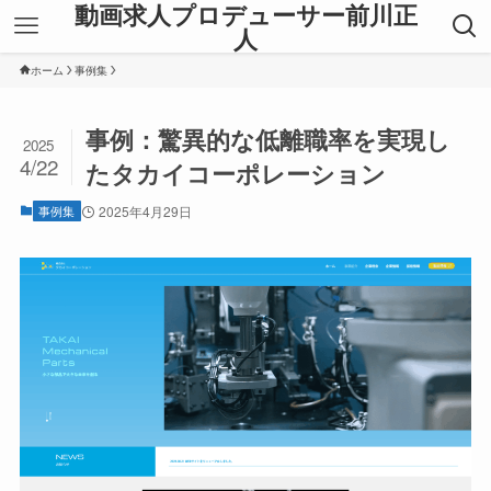
動画求人プロデューサー前川正
人
ホーム
事例集
事例：驚異的な低離職率を実現し
2025
4/22
たタカイコーポレーション
事例集
2025年4月29日