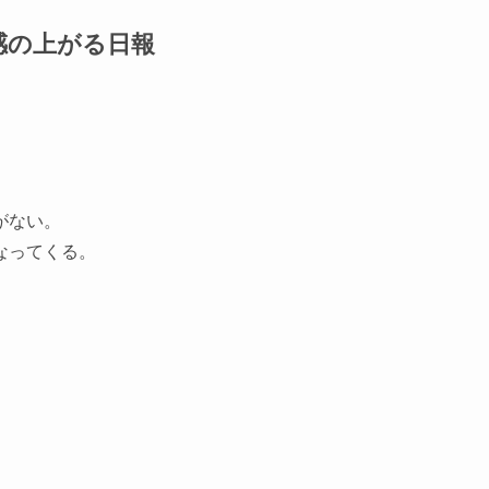
感の上がる日報
がない。
なってくる。
。