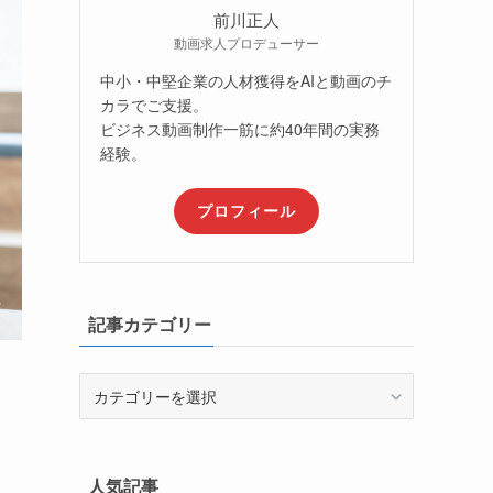
前川正人
動画求人プロデューサー
中小・中堅企業の人材獲得をAIと動画のチ
カラでご支援。
ビジネス動画制作一筋に約40年間の実務
経験。
プロフィール
記事カテゴリー
記
事
カ
テ
ゴ
人気記事