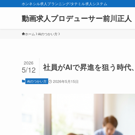
ホンネシル求人プランニング/タテミル求人システム
動画求人プロデューサー前川正人
ホーム
AIのつかい方
2026
社員がAIで昇進を狙う時代
5/12
AIのつかい方
2026年5月15日