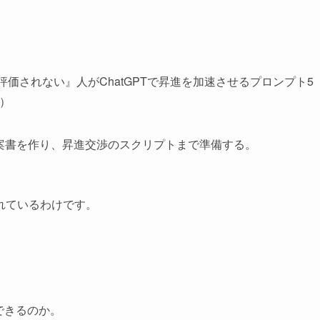
のに『評価されない』人がChatGPTで昇進を加速させるプロンプト5
）
案書を作り、昇進交渉のスクリプトまで準備する。
れているわけです。
できるのか。